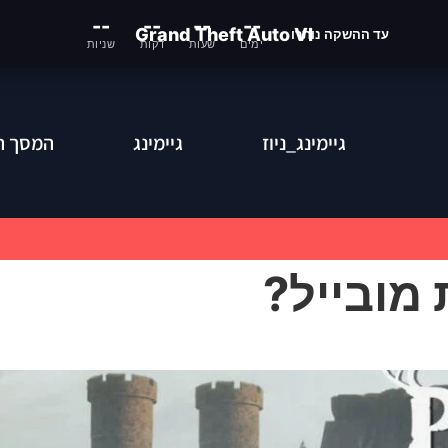
--
--
--
--
Grand Theft Auto VI
עד ההשקה נותרו
ימים
שעות
דקות
שניות
גיימינג_ניוז
גיימינג
המסך ה