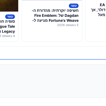
עסקת הענק הושלמה: EA
קשור
יארד דולר, אך
חשיפה יוקרתית: מהדורת ה-
 מעל
Dagdan של Fire Emblem:
קשור
Fortune's Weave מגיעה ל-
סופיה חו
5 באוגוסט 2026
Switch 2
gue Tale
Legacy נחשף רשמית
4 באוגוסט 2026