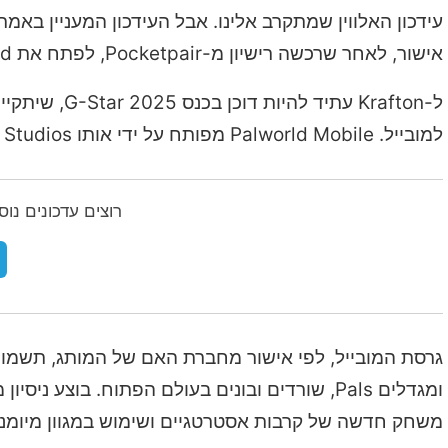
אישור, לאחר שרכשה רישיון מ-Pocketpair, לפתח את Palworld למובייל.
ל-Krafton עת
למובייל. Palworld Mobile מפותח על ידי אותו PUBG Studios, כך נמסר בהודעה לעיתונות של החברה.
רוצים עדכונים נו
גרסת המובייל, לפי אישור מחברת האם של המותג, תשמו
ומגדלים Pals, שורדים ובונים בעולם הפתוח. בוצ
משחק חדשה של קרבות אסטרטגיים ושימוש במגוון מיומנוי