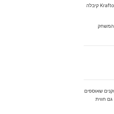
עידכון האלווין שמתקרב אלינו. אבל העידכון המעניין באמת נוגע להשקה של המשחק לפלטפורמה חדשה, ולמעשה Krafton קיבלה
סה של המשחק
קנים שאוספים
 גם חווית