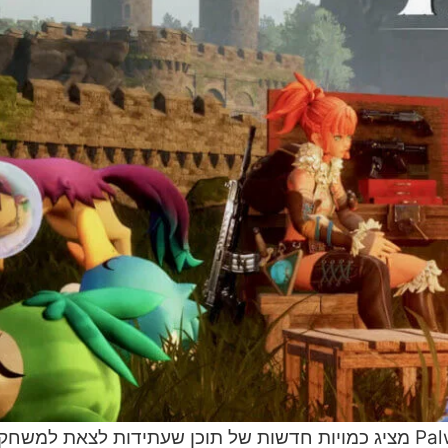
סטודיו Pocketpair, שמפתח את המשחק המצליח Palworld מציג כמויות חדשות של תוכן שעתידות ל