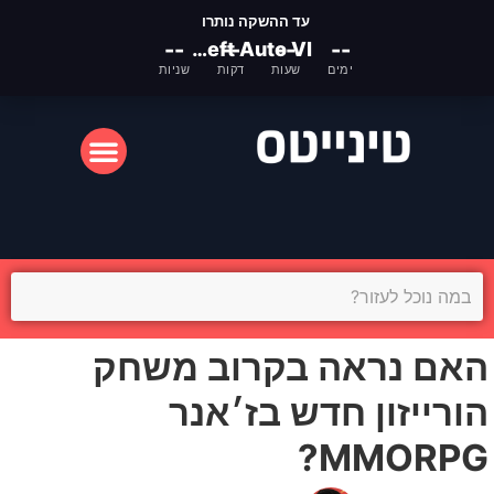
עד ההשקה נותרו
--
Grand Theft Auto VI
--
--
--
ימים
שעות
דקות
שניות
המסך הקטן
המסך הגדול
האם נראה בקרוב משחק
הורייזון חדש בז׳אנר
MMORPG?