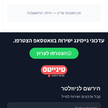
אין תגובות עדיין — היה/י הראשון/ה!
עדכוני גיימינג ישירות בוואטסאפ הצטרפו.
הצטרפו לערוץ
הירשם לניוזלטר
קבל עדכונים ישירות למייל