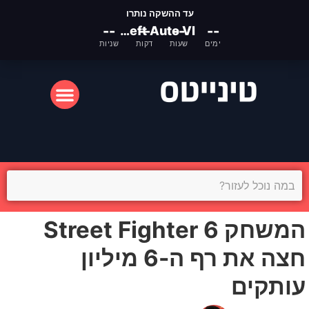
עד ההשקה נותרו
--
Grand Theft Auto VI
--
--
--
ימים
שעות
דקות
שניות
המסך הקטן
המסך הגדול
המשחק Street Fighter 6
חצה את רף ה-6 מיליון
עותקים