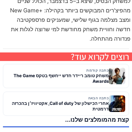
למשחק הבסיס, שיצא ב–5 בדצמבר, הכולל שניים
מהפיצ'רים המבוקשים ביותר בקהילה: +New Game
ומצב מצלמה בגוף שלישי, שמעניקים פרספקטיבה
חדשה וחוויית משחק מחודשת למי שרוצה לגלות את
פנדורה מהתחלה.
רוצים לקרוא עוד?
כתבה קודמת
משחק טומב ריידר חדש ייחשף בטקס The Game
Awards
כתבה הבאה
אחרי הכישלון של Call of duty, אקטיוויז׳ן בהכרזה
דרמטית
קצת מהמומלצים שלנו...