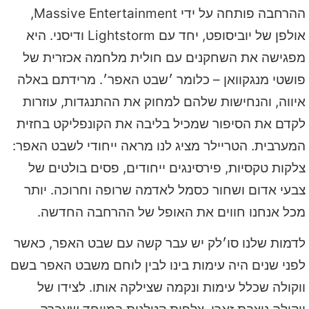
ההרחבה פותחה על ידי Massive Entertainment,
אולפן של יוביסופט, יחד עם Lightstorm ודיסני. היא
מפגישה את השחקנים עם חולית מלחמה אכזרית של
פושטי מנגקוואן – כלומר ׳שבט האפר׳. מרידתם באלה
איווה, והנחישות שלהם למחוק את ההתנגדות, עוזרות
לקדם את הסיפור שמכיל בליבה את הקונפליקט בחזית
המערבית. הטריילר מציג לנו מראה ייחודי לשבט האפר:
צלקות טקסיות, פירסינגים ייחודים, פסים בולטים של
צבעי אדום ושחור כסמל לאדמה שרופה וחרוכה. יותר
מכל אנחנו חווים את האופל של ההרחבה החדשה.
לדמות שלנו סו׳לק יש עבר קשה עם שבט האפר, כאשר
לפני שנים היה עימות בינו לבין לוחם משבט האפר בשם
ווקולה שכלל עימות ונקמה שצילקה אותו. לצידו של