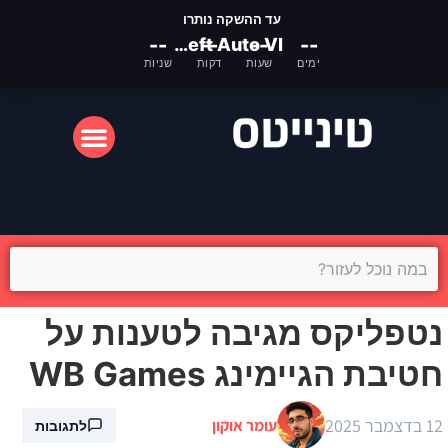
עד ההשקה נותרו
--
Grand Theft Auto VI
--
--
--
ימים
שעות
דקות
שניות
המסך הקטן
המסך הגדול
נטפליקס מגיבה לטענות על
חטיבת הגיימינג WB Games
12 בדצמבר 2025
עומר אוקון
לתגובות