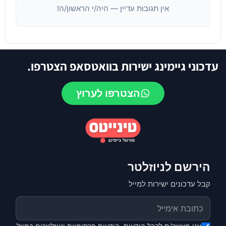
אין תגובות עדיין — היה/י הראשון/ה!
עדכוני גיימינג ישירות בוואטסאפ הצטרפו.
הצטרפו לערוץ
הירשם לניוזלטר
קבל עדכונים ישירות למייל