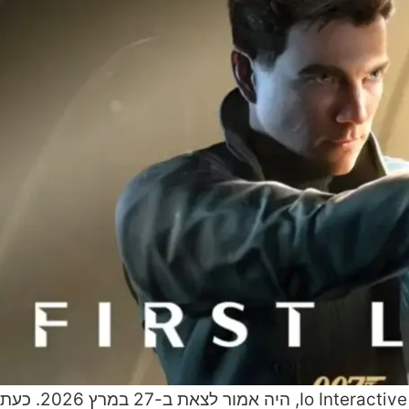
משחק ג׳יימס בונד 007: First Light המצופה, של חברת active