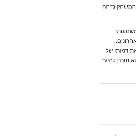
 המשחק נדחה
 המחסל האימתני 47, נחשב לכותר משמעותי
חרונים.
את דמותו של
 תוכנן להיות