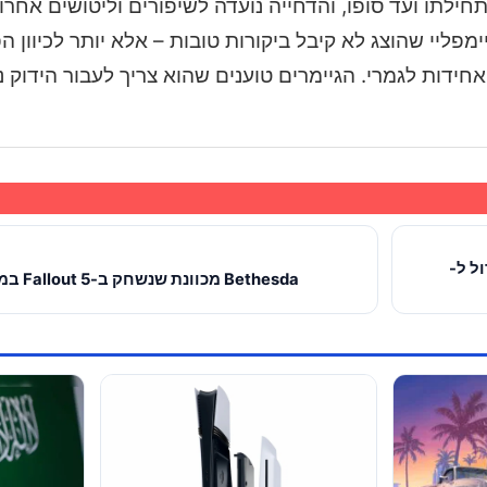
שחיק מתחילתו ועד סופו, והדחייה נועדה לשיפורים וליטושים אח
. למרות כל הציפייה, באירוע ה-State to Play הגיימפליי שהוצג לא קיבל ביקורות טובות – אלא יותר
אחידות לגמרי. הגיימרים טוענים שהוא צריך לעבור הידוק נ
ול ל-
Bethesda מכוונת שנשחק ב-Fallout 5 במשך ׳600 שעות׳