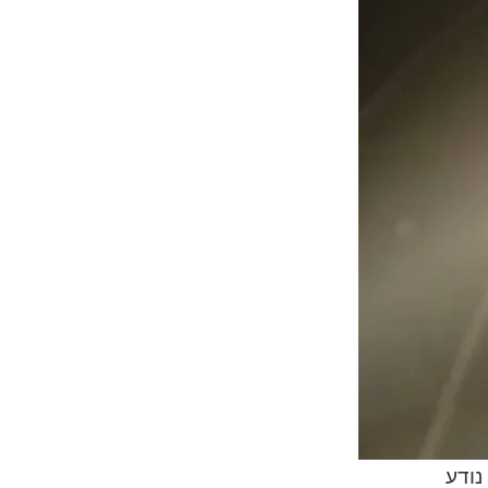
Io Inter, היה אמור לצאת ב-27 במרץ 2026. כעת נודע