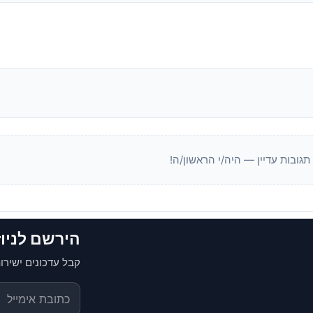
 תגובות עדיין — היה/י הראשון/ה!
הירשם לניו
קבל עדכונים ישירות