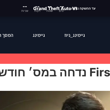
--
--
--
--
Grand Theft Auto VI
עד ההשקה נותרו
ימים
שעות
דקות
שניות
גיימינג_ניוז
גיימינג
המסך ה