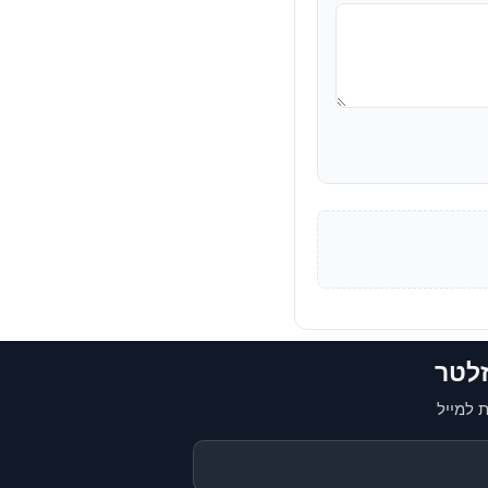
זלטר
 למייל