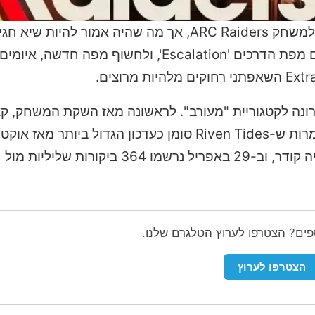
אולפני Embark הוציאו לאחרונה את עדכון Riven Tides למשחק ARC Raiders, אך מה שהיה אמו
כטלאי שנוי במחלוקת במיוחד. העדכון נועד להוות את סיום מפת הדרכים 'Escalation', 
St, הדירוג של ARC Raiders צנח לאחרונה לקטגוריית "מעורב". לראשונה מאז השקת המש
השליליות עוקף את החיוביות ביחס של כמעט פי שניים. למרות ש-Riven Tides סומן כעדכון הגדו
ספים? הצטרפו לערוץ הטלגרם שלנו.
הצטרפו לערוץ