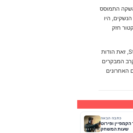
ההשקה התמוסס
עה המפתחת, במיוחד אלו הקשורים לדגש על מצב PvP ועמידות הנשקים, היו
 אינדיקטור חזק
חשוב לציין כי למרות הגל הנוכחי, ARC Raiders עדיין מחזיק בדירוג כללי מרשים של 85% ביקורות חיוביות ב-Steam, זאת הודות
קרב המבקרים
ם האחרונים
כתבה הבאה
לסיים את 007 First Light? אורך הקמפיין ופירוט
שעות המשחק