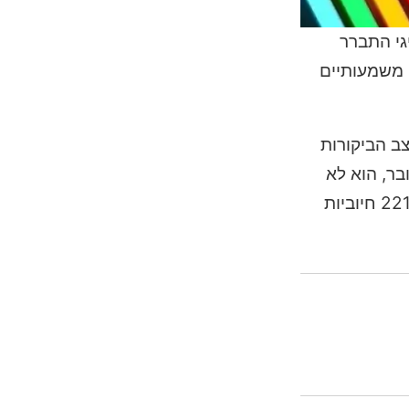
ר להיות שיא חגיגי התברר
ולחשוף מפה חדשה, איומים משמעותיים
חק, קצב הביקורות
ל ביותר מאז אוקטובר, הוא לא
הצליח לייצר את המומנטום המצופה. המשוב מהקהילה היה קודר, וב-29 באפריל נרשמו 364 ביקורות שליליות מול 221 חיוביות