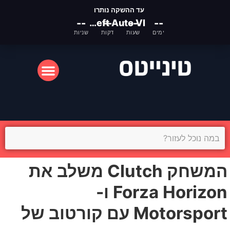
עד ההשקה נותרו
--
Grand Theft Auto VI
--
--
--
ימים
שעות
דקות
שניות
המסך הקטן
המסך הגדול
המשחק Clutch משלב את
Forza Horizon ו-
Motorsport עם קורטוב של