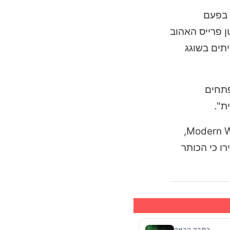
 בפעם
 פרייס האהוב
תים בשוגג
פתחים
ת".
בחדשות נוספות הקשורות למשחק, המפה "Kill Block" כבר מסתמנת כאחת המפות המדוברות ביותר ב-Modern Warfare 4,
ו כי הכותר
כתבה הבאה