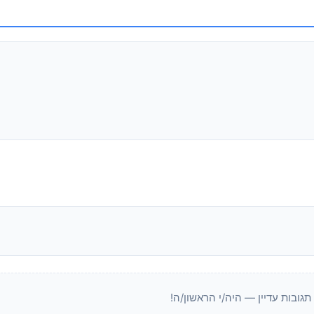
 תגובות עדיין — היה/י הראשון/ה!