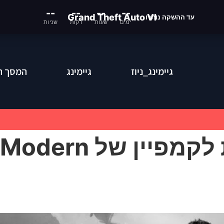
--
--
--
--
Grand Theft Auto VI
עד ההשקה נותרו
ימים
שעות
דקות
שניות
גיימינג_ניוז
גיימינג
המסך ה
הוכרזה גישה מוקדמת לקמפיין של Modern