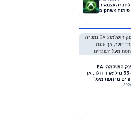
יווח: מיקרוסופט שוקלת להפריד את מותג Xbox לחברה עצמאית
 פיתוח משחקים
עסקת הענק הושלמה: EA
נמכרה ב-55 מיליארד דולר, אך
ורים מרחפת מעל