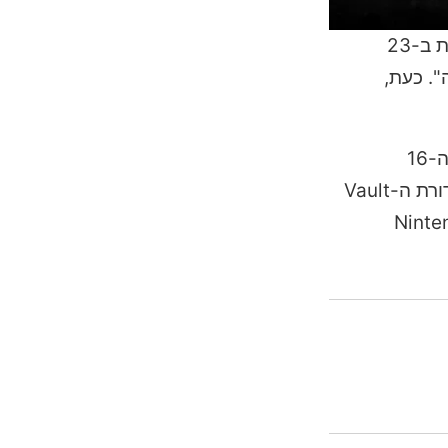
הכותר הבא בסדרת הפעולה הפופולרית של אקטיוויז'ן הוכרז רשמית: Call of Duty: Modern Warfare 4 עתיד לצאת ב-23
ה". כעת,
בפוסט חדש שפורסם בבלוג הרשמי, אושר כי הקמפיין של Modern Warfare 4 יהיה זמין דרך גישה מוקדמת החל מה-16
באוקטובר. כדי ליהנות מההטבה, כל שעליכם לעשות הוא להזמין מראש את המהדורה הדיגיטלית הרגילה או את מהדורת ה-Vault
Xbo (דרך Battle.net או Steam), PlayStation 5 או לקונסולת ה-Nintendo