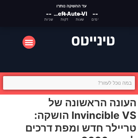
עד ההשקה נותרו
--
Grand Theft Auto VI
--
--
--
ימים
שעות
דקות
שניות
המסך הקטן
המסך הגדול
העונה הראשונה של
Invincible VS הושקה:
טריילר חדש ומפת דרכים