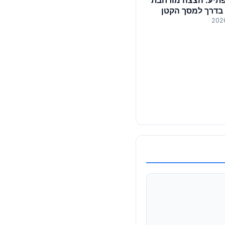
תיע: הצצה מורחבת