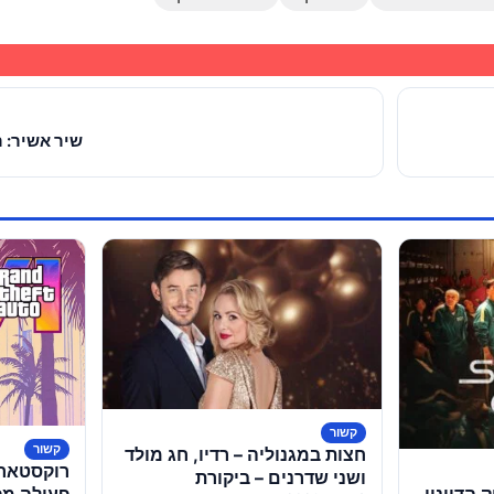
שיר אשיר: ר
קשור
קשור
חצות במגנוליה – רדיו, חג מולד
רוקסטאר 
ושני שדרנים – ביקורת