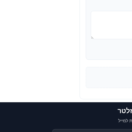
זלטר
 למייל