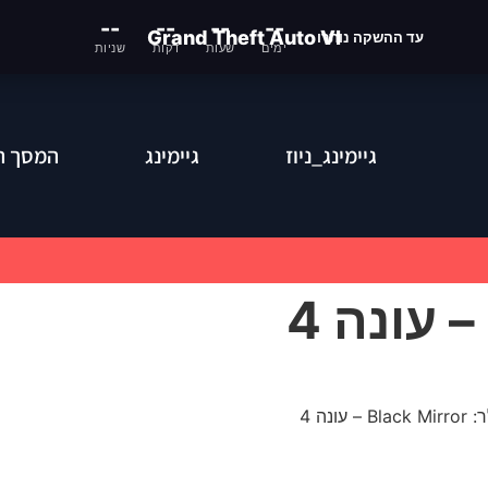
--
--
--
--
Grand Theft Auto VI
עד ההשקה נותרו
ימים
שעות
דקות
שניות
גיימינג_ניוז
גיימינג
המסך ה