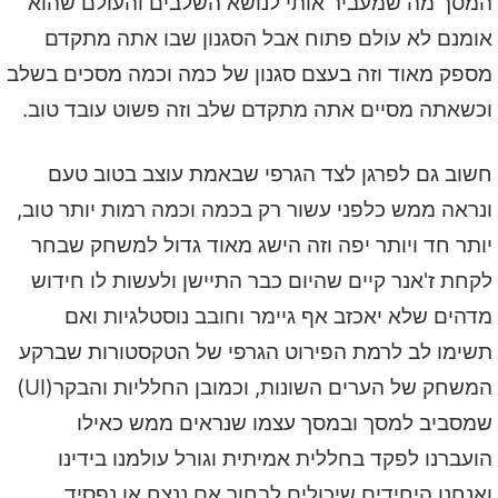
המסך מה שמעביר אותי לנושא השלבים והעולם שהוא
אומנם לא עולם פתוח אבל הסגנון שבו אתה מתקדם
מספק מאוד וזה בעצם סגנון של כמה וכמה מסכים בשלב
וכשאתה מסיים אתה מתקדם שלב וזה פשוט עובד טוב.
חשוב גם לפרגן לצד הגרפי שבאמת עוצב בטוב טעם
ונראה ממש כלפני עשור רק בכמה וכמה רמות יותר טוב,
יותר חד ויותר יפה וזה הישג מאוד גדול למשחק שבחר
לקחת ז'אנר קיים שהיום כבר התיישן ולעשות לו חידוש
מדהים שלא יאכזב אף גיימר וחובב נוסטלגיות ואם
תשימו לב לרמת הפירוט הגרפי של הטקסטורות שברקע
המשחק של הערים השונות, וכמובן החלליות והבקר(UI)
שמסביב למסך ובמסך עצמו שנראים ממש כאילו
הועברנו לפקד בחללית אמיתית וגורל עולמנו בידינו
ואנחנו היחידים שיכולים לבחור אם ננצח או נפסיד.