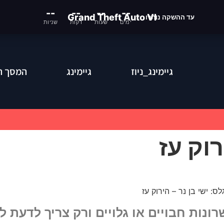
--
--
--
--
Grand Theft Auto VI
עד ההשקה נותרו
ימים
שעות
דקות
שניות
גיימינג_ניוז
גיימינג
המסך ה
רוק עז
רונות חבויים או גלויים ורק צריך לדעת 