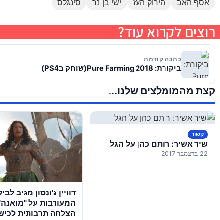
אסף האב
הירוק העז
ישי בן נר
סינגלס
רוצים לקרוא עוד?
כתבה קודמת
ביקורת: Pure Farming 2018(שוחק בPS4)
קצת מהמומלצים שלנו...
קשור
שיר אשיר: רותם כהן על הגל
22 בדצמבר 2017
דוויין ג'ונסון מגיב לבי
המעורבות על "מואנה" 
הצלחה תרבותית לכישל