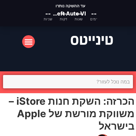
עד ההשקה נותרו
--
Grand Theft Auto VI
--
--
--
ימים
שעות
דקות
שניות
המסך הקטן
המסך הגדול
הכרזה: השקת חנות iStore –
משווקת מורשת של Apple
בישראל