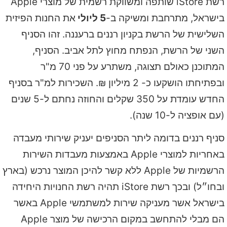
רשת iStore שותפה ומשווקת רשמית של מוצרי Apple
בישראל, מתרחבת ומשיקה ב-
5 ליולי
את החנות הפיזית
השלישית של הרשת בקניון רננים ברעננה. זהו הסניף
השני של הרשת, הנפתח מחוץ לתל אביב. הסניף,
המתוכנן כאולם תצוגה, משתרע על פני 70 מ"ר
ובפתיחתו הושקעו כ- 2 מיליון ₪. השכירות למ"ר בסניף
החדש עומדת על 350 שקלים והחוזה נחתם ל-5 שנים
(עם אופציה ל-10 שנה).
סניף רננים בדומה ליתר הסניפים יעניק שירותי מעבדה
באחריות למוצרי Apple באמצעות מעבדות השירות
הרשמיות של Apple ללא קשר להיכן המוצר נרכש (בארץ
ובחו״ל) ובכך רשת iStore תהיה רשת החנויות היחידה
בישראל אשר מעניקה שירות למשתמשי Apple באשר
הם מבלי להתחשב במקום הרכישה של מוצר Apple