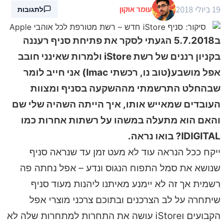
19 ביולי 2018
עומר אוקון
לתגובות
ב5.7.2018 הגעתי לסקר את פתיחת סניף רעננה
בקניון רננים של רשת iStore ולמרות שאינני חובב
אפל מושבע(טוב נו, רכשתי Imac) אני חייב לומר
שבהחלט התרשמתי מההשקעה בסניף ומצוות
העובדים שמאייש אותו, איך הייתה השהיה שלי שם
והאם הוא מתעלה במשהו על רשתות אחרות כמו
IDIGITAL? בואו נראה.
ייקח ככל הנראה עוד לא מעט זמן עד שנראה סניף
שנושא את סמל התפוח הנגוס ונדע – אפל נחתה פה
רשמית אך זה לא יימנע מאיתנו ליהנות מעוד סניף
שיתחרה על לב הצרכנים ובתוכם צרכני מוצרי אפל
הקבועים וiStore עושה את התחרות למתחרות שלה לא