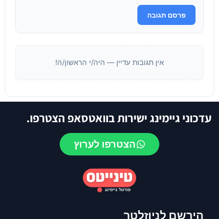
פרסם תגובה
אין תגובות עדיין — היה/י הראשון/ה!
עדכוני גיימינג ישירות בוואטסאפ הצטרפו.
הצטרפו לערוץ
הירשם לניוזלטר