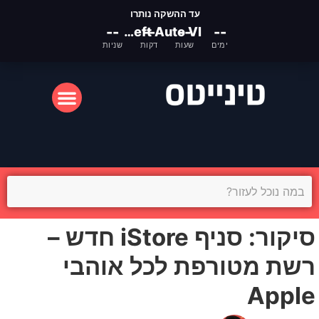
עד ההשקה נותרו
--
Grand Theft Auto VI
--
--
--
ימים
שעות
דקות
שניות
המסך הקטן
המסך הגדול
סיקור: סניף iStore חדש –
רשת מטורפת לכל אוהבי
Apple