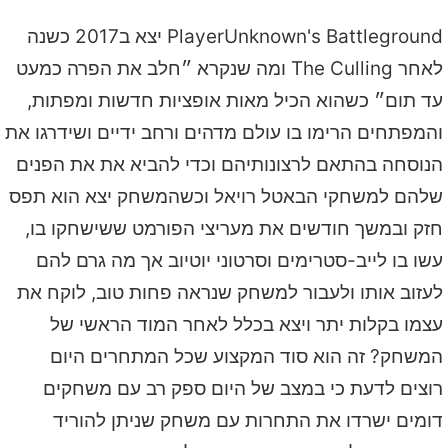
PlayerUnknown's Battleground
יצא ב2017 כשנה
לאחר The Culling ומה שנקרא ״חלב את הפרה כמעט
עד תום״ כשהוא הכיל מאות אופציות חדשות ומפתות,
והמפתחים הרימו בו עולם מדהים ורחב ידיים ושידרגו את
הנוסחה בהתאם לרצונותיהם וכדי להביא את את הפנים
שלהם למשחקי הבאטל רויאל וכשהמשחק יצא הוא תפס
חזק ובמשך חודשים את מעריצי הפורמט ששישחקו בו,
עשו בו לייב-סטרימים וסרטוני יוטיוב אך מה גרם להם
לעזוב אותו ולעבור למשחק שנראה פחות טוב, לוקח את
עצמו בקלות יתר ויצא בכלל לאחר המוד הראשי של
המשחק? זה הוא סוד המקצוע שכל המתחרים היום
רוצים לדעת כי במצב של היום ספק רב עם משחקים
דומים ישרדו את התחרות עם משחק שניתן להוריד