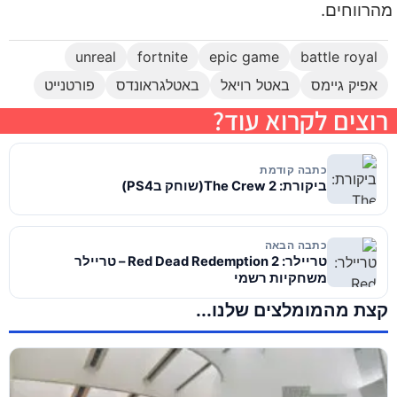
מהרווחים.
unreal
fortnite
epic game
battle royal
אפיק גיימס
באטל רויאל
באטלגראונדס
פורטנייט
רוצים לקרוא עוד?
כתבה קודמת
ביקורת: The Crew 2(שוחק בPS4)
כתבה הבאה
טריילר: Red Dead Redemption 2 – טריילר
משחקיות רשמי
קצת מהמומלצים שלנו...