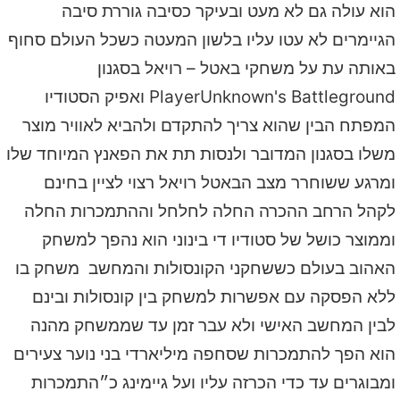
הוא עולה גם לא מעט ובעיקר כסיבה גוררת סיבה
הגיימרים לא עטו עליו בלשון המעטה כשכל העולם סחוף
באותה עת על משחקי באטל – רויאל בסגנון
PlayerUnknown's Battleground
ואפיק הסטודיו
המפתח הבין שהוא צריך להתקדם ולהביא לאוויר מוצר
משלו בסגנון המדובר ולנסות תת את הפאנץ המיוחד שלו
ומרגע ששוחרר מצב הבאטל רויאל רצוי לציין בחינם
לקהל הרחב ההכרה החלה לחלחל וההתמכרות החלה
וממוצר כושל של סטודיו די בינוני הוא נהפך למשחק
האהוב בעולם כששחקני הקונסולות והמחשב משחק בו
ללא הפסקה עם אפשרות למשחק בין קונסולות ובינם
לבין המחשב האישי ולא עבר זמן עד שממשחק מהנה
הוא הפך להתמכרות שסחפה מיליארדי בני נוער צעירים
ומבוגרים עד כדי הכרזה עליו ועל גיימינג כ״התמכרות