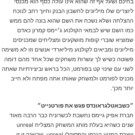
בחינם ושעל אף זה שהוא אינו עולה כסף הוא מכנסי
ליוצרים שלו מיליונים לחשבון הבנק וחיוך רחב לנוכח
ההצלחה ושלא נשכח את השם שהוא בונה להם ממש
כמו השם שיש לבמאי הקולנוע ג׳יימס קמרון כאדם
שמוציא שוברי קופות מושקעים ומצליחים שמכניסים
מיליונים ומביאים לקולנוע מיליארדי אנשים וזו לא משימה
פשוטה כשיש לך עשרות משחקים שכל אחד מהם דומה
לשני עם שינוי קט בפורמט, הכל בראש וביצירתיות שאתה
מכניס לפורמט ולמשחק שאותו אתה מפתח ולא חייב
יותר מכך.
״כשבאטלגראונדס פגש את פורטנייט״
חברת אפיק גיימס נחשבת לכשרונית כבר הרבה מאוד
שנים כשהיא בעלת מותג המשחק המצליח unreal
ויוצרת המנוע הגרפי והפסיקלי unreal שבשנה זו זו