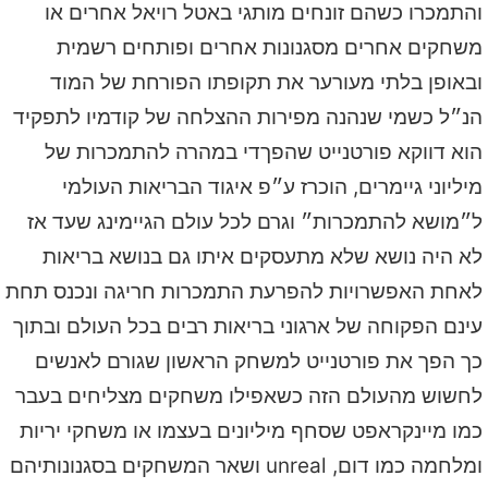
והתמכרו כשהם זונחים מותגי באטל רויאל אחרים או
משחקים אחרים מסגנונות אחרים ופותחים רשמית
ובאופן בלתי מעורער את תקופתו הפורחת של המוד
הנ״ל כשמי שנהנה מפירות ההצלחה של קודמיו לתפקיד
הוא דווקא פורטנייט שהפךדי במהרה להתמכרות של
מיליוני גיימרים, הוכרז ע״פ איגוד הבריאות העולמי
ל״מושא להתמכרות״ וגרם לכל עולם הגיימינג שעד אז
לא היה נושא שלא מתעסקים איתו גם בנושא בריאות
לאחת האפשרויות להפרעת התמכרות חריגה ונכנס תחת
עינם הפקוחה של ארגוני בריאות רבים בכל העולם ובתוך
כך הפך את פורטנייט למשחק הראשון שגורם לאנשים
לחשוש מהעולם הזה כשאפילו משחקים מצליחים בעבר
כמו מיינקראפט שסחף מיליונים בעצמו או משחקי יריות
ומלחמה כמו דום, unreal ושאר המשחקים בסגנונותיהם