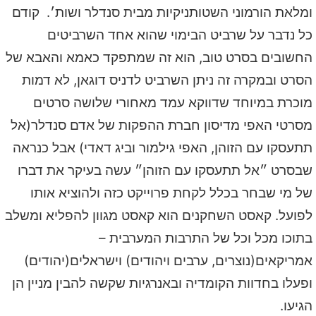
ומלאת הורמוני השטותניקיות מבית סנדלר ושות׳. קודם
כל נדבר על שרביט הבימוי שהוא אחד השרביטים
החשובים בסרט טוב, הוא זה שמתפקד כאמא והאבא של
הסרט ובמקרה זה ניתן השרביט לדניס דוגאן, לא דמות
מוכרת במיוחד שדווקא עמד מאחורי שלושה סרטים
מסרטי האפי מדיסון חברת ההפקות של אדם סנדלר(אל
תתעסקו עם הזוהן, האפי גילמור וביג דאדי) אבל כנראה
שבסרט ״אל תתעסקו עם הזוהן״ עשה בעיקר את דברו
של מי שבחר בכלל לקחת פרוייקט כזה ולהוציא אותו
לפועל. קאסט השחקנים הוא קאסט מגוון להפליא ומשלב
בתוכו מכל וכל של התרבות המערבית –
אמריקאים(נוצרים, ערבים ויהודים) וישראלים(יהודים)
ופעלו בחדוות הקומדיה ובאנרגיות שקשה להבין מניין הן
הגיעו.