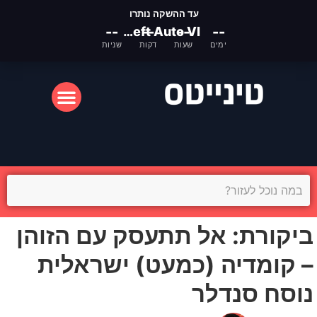
עד ההשקה נותרו
--
Grand Theft Auto VI
--
--
--
ימים
שעות
דקות
שניות
המסך הקטן
המסך הגדול
ביקורת: אל תתעסק עם הזוהן
– קומדיה (כמעט) ישראלית
נוסח סנדלר