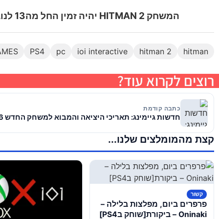
המשחק HITMAN 2 יהיה זמין החל מה13 לנובמבר 2018 לpc, לקונסולת הPS4 ולקונסולת הXBOX ONE
AMES
PS4
pc
ioi interactive
hitman 2
hitman
רוצים לקרוא עוד?
כתבה קודמת
חדשות גיימינג: תאריכי היציאה והמבוא למשחק החדש Fallout 76
קצת מהמומלצים שלנו...
קשור
פרפרים ביום, מפלצות בלילה –
Oninaki – ביקורת[שוחק בPS4]