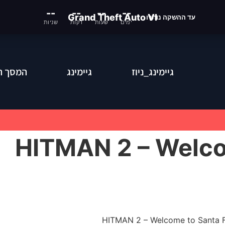
--
--
--
--
Grand Theft Auto VI
עד ההשקה נותרו
ימים
שעות
דקות
שניות
גיימינג_ניוז
גיימינג
המסך ה
HITMAN 2 – Welcome to