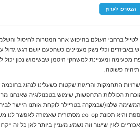
הצטרפו לערוץ
ה לטייל ברחבי העולם בחיפוש אחר המטרות לחיסול והשל
 באביזרים וכלי נשק מעניינים כשהפעם יושם דגש גדול ע
מפעימה ומעניינת למשחקי היטמן שבשימוש נכון יכול להו
תיהיה פשוטה.
רויות התחמקות והריגות שקטות כשעלינו לנהוג בחוכמה 
וכרות הכוללות התחפשות, שימוש בטכנולוגיה שאנחנו מרוו
הגראנד פינאלה של המשימה שלנו(שבמקרה בטריילר לוקחת אותנו היישר לב
הסמים קולומביה) וכעת גם זוכים להנות מתכונה חדשה נוספת והיא תכונת co-op מסתורית 
ריים לאין שיעור וזה נשמע מעניין ביותר לאן כל זה ייקח