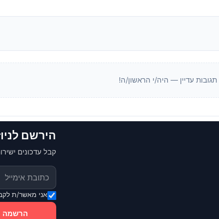
 תגובות עדיין — היה/י הראשון/ה!
הירשם לניו
קבל עדכונים ישירות
אני מאשר/ת לקבל
הרשמה