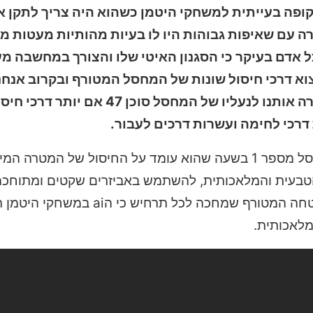
ופה בעייתית למשחקי היטמן כשהוא היה צריך לתקן 
H וכמשחק חדש בסדרה עם שאיפות גבוהות היו לו בעיות מהותיות מעטות
אדם בעיקר כי הסגנון האיטי שלו והצורך במחשבה מ
א דרכי חיסול שונות של המחסל המטורף ובקרוב אנחנ
לקבל את משחק ההמשך השני בסדרה החדשה שמחזירה אותנו לנעליו של המחסל סוכן
דרכי לחימה ועשרות דרכים לעבור.
הטריילר החדש לוקח אותנו לקולומביה ומציג לנו את המחסל מספר 1 בשעה שהוא עומד על החיסו
 הטבעית והמלאכותית, להשתמש באביזרים שקטים ומתוחכמ
אינטלגנציה גבוהה בשביל לעבור את השומרים וצוות האבטחה המטורף שמחכה לכ
לאכותית.