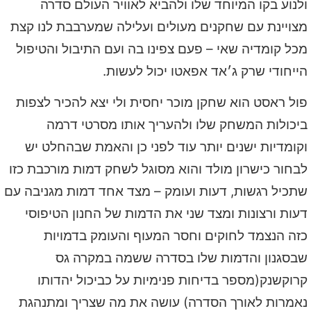
ולנוע בקו המיוחד שלו ולהביא לאוויר העולם סדרה
מצויינת עם שחקנים מעולים ועלילה שמערבבת לנו קצת
מכל קומדיה שאי – פעם צפינו בה ועם התיבול והטיפול
הייחודי שרק ג׳אד אפאטו יכול לעשות.
פול ראסט הוא שחקן מוכר יחסית ולי יצא להכיר לצפות
ביכולות המשחק שלו ולהעריך אותו מסרטי דרמה
וקומדיות ישנים יותר עוד לפני כן והאמת שבהחלט יש
לבחור כישרון מולד והוא מסוגל לשחק דמות מורכבת כזו
שתכיל רגשות, דעות ועומק – מצד אחד דמות מגניבה עם
דעות ורצונות ומצד שני את הדמות של החנון הטיפוסי
כזה הנצמד לחוקים וחסר המעוף והעומק בדמויות
שבסגנון והדמות שלו בסדרה ששמה במקרה גס
קרוקשנק(מספר בדיחות פנימיות על כביכול יהדותו
נאמרות לאורך הסדרה) עושה את מה שצריך ומתנהגת