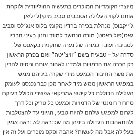
מיוצרי הקומדיות המוכרים בתעשיה ההוליוודית ולוקחת
אותנו לקווי העלילה הסובבים סביב מיקי(ג׳יליאן
ג׳ייקבוס) מנהלת בכירה ברדיו מקומי בלוס אנג׳לס וסביב
גאס(פול ראסט) מורה הנחשב למוזר וחנון בעיני חבריו
לסביבה ועובד כמורה של נערה שחקנית בקאסט של
סדרה על – טבעית בשם ״וויצ׳יטה״ ואם בפרק הראשון
רק הכרנו את הדמויות ולמדנו לאהוב אותם וניסינו להבין
את פשר החיבור הכמעט מידי שקרה ביניהם ממש
במפגש הראשון ממש מיד לאחר מכן כבר נכנסנו לעומק
העלילה הכוללת כל קיטש אמריקאי אפשרי הכולל בעיקרו
סחרור רומנטי של הדמויות וכמעט כל טריק וכל דרך
לגרום למפגש שלהם להיות טבעי, הגיוני עד להצטלבות
ולהתאהבות הגדולה ביניהן מה שכנראה לא נראה אמין
בעלילה אבל מה לעשות? אהבה וסקס מוכרים ועל זה אין