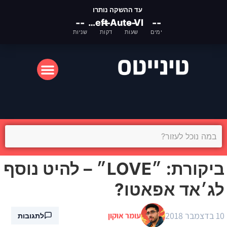
עד ההשקה נותרו
--
Grand Theft Auto VI
--
--
--
ימים
שעות
דקות
שניות
המסך הקטן
המסך הגדול
ביקורת: ״LOVE״ – להיט נוסף
לג׳אד אפאטו?
10 בדצמבר 2018
עומר אוקון
לתגובות