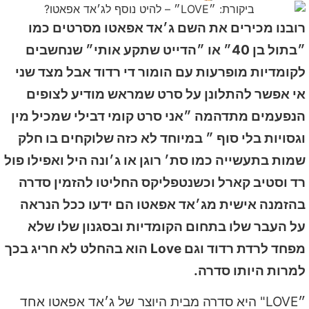
רובנו מכירים את השם ג׳אד אפאטו מסרטים כמו
״בתול בן 40״ או ״הדייט שתקע אותי״ שנחשבים
לקומדיות מופרעות עם הומור די רדוד אבל מצד שני
אי אפשר להתלונן על סרט שמראש מודיע לצופים
הנפעמים מתדהמה ״אני סרט קומי דבילי שמכיל מין
וגסויות בלי סוף ״ במיוחד לא כזה שלוקחים בו חלק
שמות בתעשייה כמו סת׳ רוגן או ג׳ונה היל ואפילו פול
רד וסטיב קארל וכשנטפליקס החליטו להזמין סדרה
בהזמנה אישית מג׳אד אפאטו הם ידעו ככל הנראה
על העבר שלו בתחום הקומדיות ובסגנון שלו שלא
מפחד לרדת רדוד וגם Love הוא בהחלט לא חריג בכך
למרות היותו סדרה.
״LOVE" היא סדרה מבית היוצר של ג׳אד אפאטו אחד