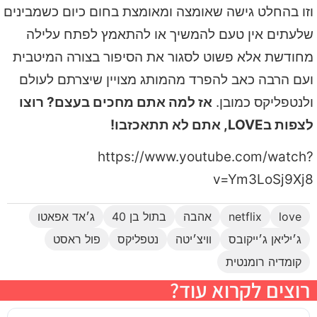
וזו בהחלט גישה שאומצה ומאומצת בחום כיום כשמבינים
שלעתים אין טעם להמשיך או להתאמץ לפתח עלילה
מחודשת אלא פשוט לסגור את הסיפור בצורה המיטבית
ועם הרבה כאב להפרד מהמותג מצויין שיצרתם לעולם
ולנטפליקס כמובן.
אז למה אתם מחכים בעצם? רוצו
לצפות בLOVE, אתם לא תתאכזבו!
https://www.youtube.com/watch?
v=Ym3LoSj9Xj8
love
netflix
אהבה
בתול בן 40
ג׳אד אפאטו
ג׳יליאן ג׳ייקובס
וויצ׳יטה
נטפליקס
פול ראסט
קומדיה רומנטית
רוצים לקרוא עוד?