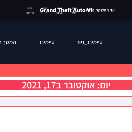
--
--
--
--
Grand Theft Auto VI
עד ההשקה נותרו
ימים
שעות
דקות
שניות
גיימינג_ניוז
גיימינג
המסך ה
יום: אוקטובר ב17, 2021