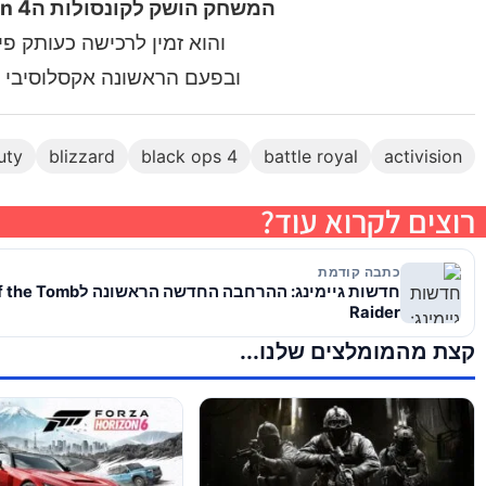
המשחק הושק לקונסולות הPlayStation 4 וXBOX ONE ולמחשב האישי(PC)
והוא זמין לרכישה כעותק פי
ובפעם הראשונה אקסלוסיבי לBattle.net(החנות הדיגיטלית של בליזאר
uty
blizzard
black ops 4
battle royal
activision
רוצים לקרוא עוד?
כתבה קודמת
חדשות גיימינג: ההרחבה החדשה 
Raider
קצת מהמומלצים שלנו...