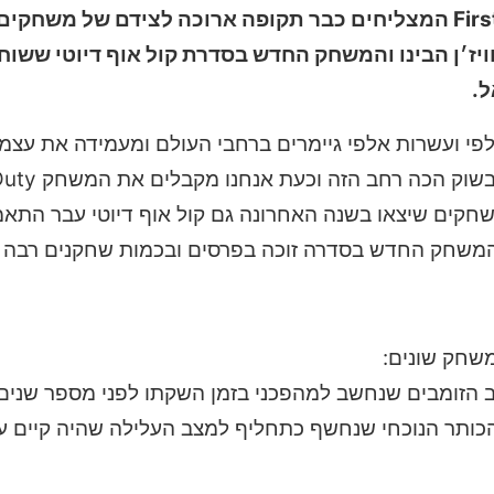
משחקי קול אוף דיוטי הם ממשחקי הFirst Person Shootr המצליחים כבר תקופה ארוכה לצידם של מש
ויז׳ן הבינו והמשחק החדש בסדרת קול אוף דיוטי ששוחר
ל.
חדש למכר אלפי ועשרות אלפי גיימרים ברחבי העולם ומעמידה את ע
בתחרות מול משחקי יריות אחרים שקיי
שרות משחקים שיצאו בשנה האחרונה גם קול אוף דיוטי עבר ה
 המשחק החדש בסדרה זוכה בפרסים ובכמות שחקנים רבה 
ודמים, מצב הזומבים שנחשב למהפכני בזמן השקתו לפני מספר שני
אטל רויאל של הכותר הנוכחי שנחשף כתחליף למצב העלילה שהיה קיים