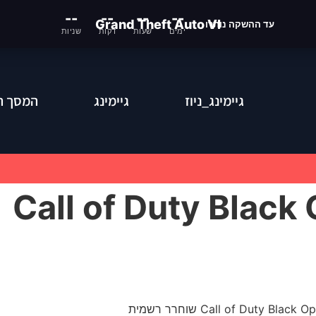
--
--
--
--
Grand Theft Auto VI
עד ההשקה נותרו
ימים
שעות
דקות
שניות
גיימינג_ניוז
גיימינג
המסך ה
מינג: Call of Duty Black Ops 4