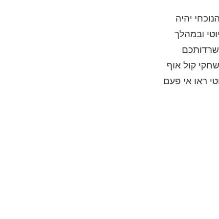
 הלא הוא מוד הBATTLE ROYAL והחל הכותר הנוכחי יהיה
טי ובמהלך
השרדותכם
שחקי קול אוף
טי ראו אי פעם