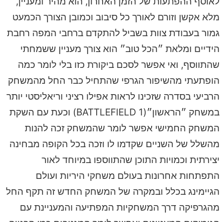
לאוסף ההפתעות של הזמן האחרון, הוא מהיר ומעניין,
מלא אקשן וזורם לאורך כל סיבוב וכמובן הצורך הכמעט
גמור בעבודת צוות בשביל להתקדם ברחבי המפה רחבת
הידיים ומלאת ״הכל טוב״ הוא צורך מעניין ששמחתי
שהתווסף, ואי אפשר לסכם ביקורת כזו בלי לומר כמה
הופתעתי מהשיפור הגרפי שהתחיל כבר החל מהמשחק
הרביעי בסדרה שזכינו לראות אפילו רציני וריאליסטי יותר
במשחק ״הראשון״(BATTLEFIELD 1) וכעת עם השקת
המשחק החמישי אפשר לומר שהמשחק זכה להנות
מהשלל של השניים שקדמו לו וזכה בכל הקופה מבחינה
יצירתית וכמויות התוכן שהתווספו במיוחד לאור
התפתחות אחרונות בעולם משחקי היריות ועולם
הגיימינג בכלל ובמקרה של המשחק החדש זה תקף החל
מהגרפיקה דרך המשחקיות המפתיעה והמעניינת עם