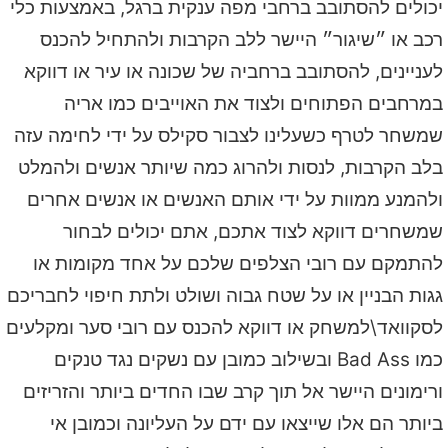
יכולים להסתובב ברחבי מפה ענקית ברגל, באמצעות כלי
רכב או ״שיגור״ היישר ללב הקרבות ולהתחיל להכנס
לעניינים, להסתובב ברחביה של שכונה או עיר או דווקא
במרחבים הפתוחים ולצוד את האוייבים כמו אריה
שמשחר לטרף כשעלינו לצבור סקילס על ידי לחימה עזה
בלב הקרבות, לנסות ולהרוג כמה שיותר אנשים ולהמלט
ולהמנע ממוות על ידי אותם האנשים או אנשים אחרים
שמשחרים דווקא לצוד אתכם, אתם יכולים לבחור
להתמקם עם רובי הצלפים שלכם על אחד מקומות או
גגות הבניין או על שטח גבוה ושולט ולתת חיפוי לחבריכם
לסקוואד\למשחק או דווקא להכנס עם רובי סער ומקלעים
כמו Bad Ass ובשילוב כמובן עם נשקים נגד טנקים
ורימונים היישר אל תוך קרב שבו החדים ביותר והזריזים
ביותר הם אלו שייצאו עם ידם על העליונה וכמובן אי