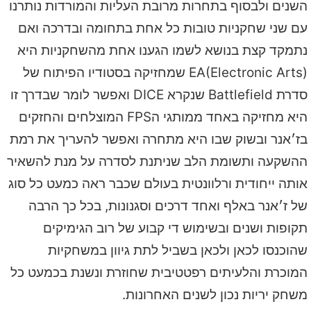
השנים ולבסוף בתחרות מרובת העליות והמורדות נותרנו
עם שני שחקניות טובות כל אחת בתחומה ובדרכה ואם
נתמקד קצת בנושא לשמו הגענו אחת מהשחקניות היא
EA(Electronic Arts) שמחזיקה בסטודיו הפיתוח של
סדרת Battlefield שנקרא DICE ואפשר לומר שבדרך זו
היא מחזיקה באחד ממותגי הFPS המוצלחים והחזקים
בז׳אנר ובשוק שבו היא מתחרה ואפשר להעריך את רמת
ההשקעה ותשומת הלב שניתנת לסדרה על מנת להשאיר
אותה ייחודית ורלוונטית בעולם שכבר ראה כמעט כל סוג
של ז׳אנר באלף ואחד דרכים וסגנונות, בכל כך הרבה
תקופות ושנים ובשימוש די קבוע של רוב הגימיקים
שהוכנסו לכאן ולכאן בשביל לתת גיוון במשחקיות
המוכרת והלעיתים רפטטיבית שחוזרת ונשנת בכמעט כל
משחק יריות נכון לשנים האחרונות.