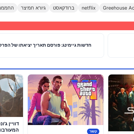
Greehouse A
netflix
ברודקאסט
גיורא חמיצר
החממה
דוויין ג'ו
המעורבות 
קשור