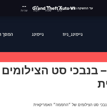
--
--
--
--
Grand Theft Auto VI
עד ההשקה נותרו
ימים
שעות
דקות
שניות
גיימינג_ניוז
גיימינג
המסך ה
– בנבכי סט הצילומים 
ת