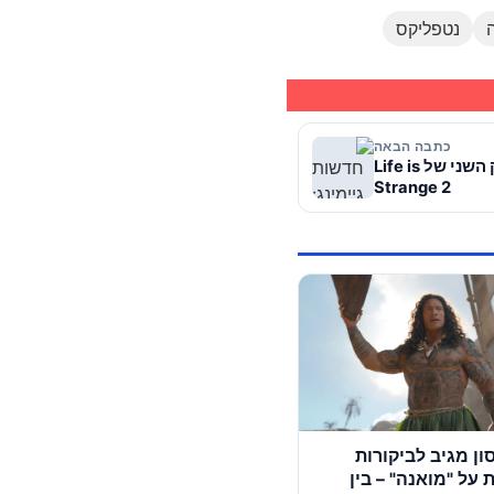
נטפליקס
כתבה הבאה
חדשות גיימינג: פורסם תאריך יציאתו של הפרק השני של Life is
Strange 2
נסון מגיב לביקורות
על "מואנה" – בין