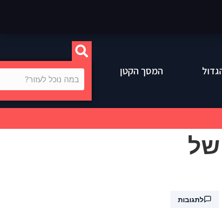
גדול
המסך הקטן
של
לתגובות