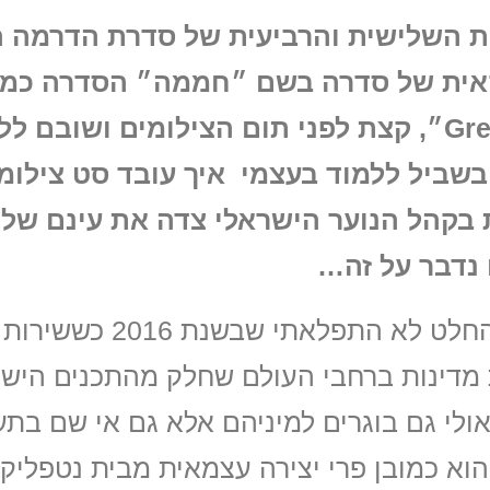
ת השלישית והרביעית של סדרת הדרמה ה
אית של סדרה בשם ״חממה״ הסדרה כמו
נקראת איך לא? – "Greenhouse Academy״, קצת לפני תום הצילומים ושובם 
שביל ללמוד בעצמי איך עובד סט צילומ
קהל הנוער הישראלי צדה את עינם של ב
 נדבר על זה…
אני חייב לומר זאת כבר בתחילת הטור שבהחלט 
 מדינות ברחבי העולם שחלק מהתכנים היש
ואולי גם בוגרים למיניהם אלא גם אי שם בתע
 הוא כמובן פרי יצירה עצמאית מבית נטפליק