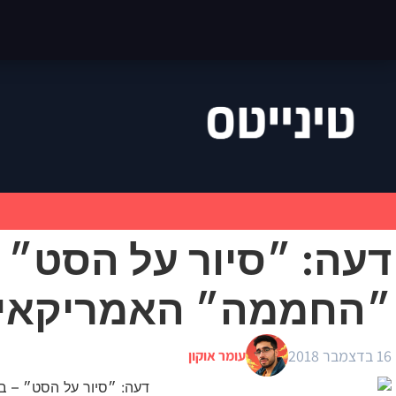
דעה: ״סיור על הסט״ 
״החממה״ האמריקאי
16 בדצמבר 2018
עומר אוקון