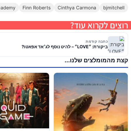
cademy
Finn Roberts
Cinthya Carmona
bjmitchell
רוצים לקרוא עוד?
כתבה קודמת
ביקורת: ״LOVE״ – להיט נוסף לג׳אד אפאטו?
קצת מהמומלצים שלנו...