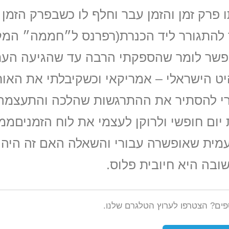
ו פרק זמן והזמן עבר וחלף לו כשבפרק הזמן
להתגורר ליד הכנרת(רפרנס ל״חממה״ המק
אפשר לומר שהספקתי הרבה עד שהגיעה הע
ט הישראלי – אמריקאי וכשקיבלתי את האור
ורי להסתיר את ההתרגשות שהלכה והתעצמה
ום חופשי ולרוקן לעצמי את לוח הזמניםממח
מית שאופשרה עבורי והשאלה האם זה היה 
ובה היא חיובית פלוס.
ספים? הצטרפו לערוץ הטלגרם שלנו.