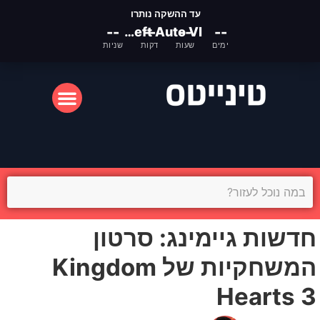
עד ההשקה נותרו
--
Grand Theft Auto VI
--
--
--
ימים
שעות
דקות
שניות
המסך הקטן
המסך הגדול
חדשות גיימינג: סרטון
המשחקיות של Kingdom
Hearts 3