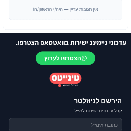
אין תגובות עדיין — היה/י הראשון/ה!
עדכוני גיימינג ישירות בוואטסאפ הצטרפו.
הצטרפו לערוץ
הירשם לניוזלטר
קבל עדכונים ישירות למייל