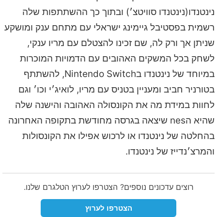
נינטנדו(נינטנדו סוויטצ׳) ובתוך כך ההשתתפות שלה
רשמית בפסטיבל גיימינג ישראלי עם מתחם ענק ומושקע
שניתן אך ורק לה, שם זכינו להצטלם עם מריו ענקי,
לשחק בכל המשקים האהובים עם הדמויות המוכרות
במיוחד של נינטנדו בNintendo Switch, להשתתף
בטורניר חביב ומעניין בטניס עם מריו, לואיג׳י וכו׳ וגם
לחוות במידת מה את הקונסולה האהובה והישנה שלה
שהיא הnes שיצאה בגרסה מחודשת בתקופה האחרונה
בהחלטה של נינטנדו או לרכוש אפילו את הקונסולות
והמרצ׳נדייז של נינטנדו.
רוצים עדכונים נוספים? הצטרפו לערוץ הטלגרם שלנו.
הצטרפו לערוץ