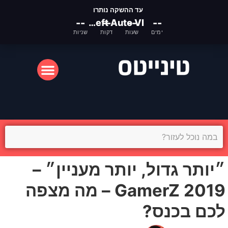
עד ההשקה נותרו
--
Grand Theft Auto VI
--
--
--
ימים
שעות
דקות
שניות
המסך הקטן
המסך הגדול
״יותר גדול, יותר מעניין״ –
GamerZ 2019 – מה מצפה
לכם בכנס?