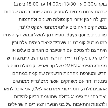
בוקר מ9:30 עד 13:30 ומ14:00 עד 18:00 בערב)
שבהם אנחנו מנסים להספיק כמה שיותר בכמה שפחות
זמן, לרוץ בין אזורי הקונסולות השונים ולהתנסות
במשחקים האהובים עלינו(מתחמי אפקס לג׳נד,
פורטנייט,days gone, ספיידרמן למשל ובמשחקי העתיד
כמו מורטל קומבט 11 שעתיד לצאת בימים אלה ובין
היתר גם להצטלם עם היוטיוברים האהובים עלינו או
לרכוש לנו מקלדת רייזר חדישה או מחשב גיימינג חדש
ממותג הגיימינג OMEN של hp ואפילו קונסולת סוויטצ
חדש ומטורפת מהחנות הרשמית שהוקמה במתחם
נינטנדו יחד עם משחקים ושאר מרצ׳נדייז ממותגים
אהובים(זלדה, דונקי קונג אמרנו או לא?), אני אוכל לתאר
זאת כחגיגת גיימינג גדולה שתואמת בדיוק למידות
ולרצונות והתאבות של בני הנוער והצעירים הישראלים