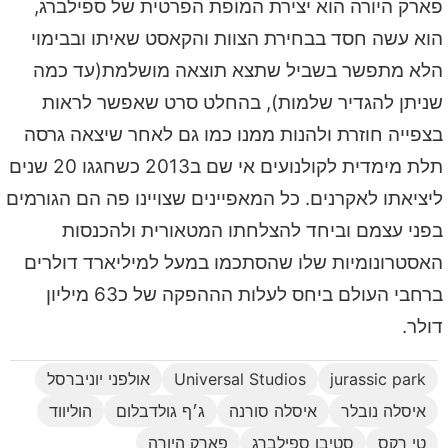
פארק היורה הוא יצירת המופת הפרטית של ספילברג,
הוא עשה חסד בבחירת הצוות והקאסט שאיתו ובבימוי
הלא מתפשר בשביל שתצא תוצאה מושלמת(עד כמה
שניתן להגדיר שלמות), בהחלט סרט שאפשר לראות
בצפייה חוזרת ולהנות ממנו כמו גם לאחר שיצאה גרסה
תלת מימדית לקולנועים אי שם ב2013 כשחגגו 20 שנים
ליציאתו לאקרנים. כל המאפיינים שצויינו פה הם הגורמים
בפני עצמם וביחד להצלחתו המטאורית ולהכנסות
האסטרונומיות שלו שהסתכמו במעל למיליארד דולרים
ברחבי העולם ביחס לעלות הההפקה של כ63 מיליון
דולר.
jurassic park
Universal Studios
אולפני יוניברסל
איסלה נובלר
איסלה סורנה
ג׳ף גולדבלום
הוליווד
טי רקס
סטיבן ספילברג
פארק היורה