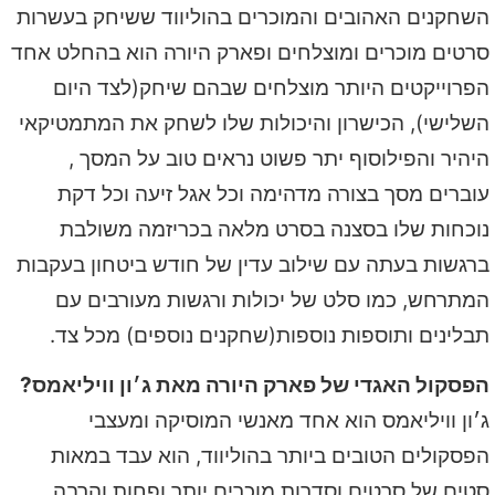
השחקנים האהובים והמוכרים בהוליווד ששיחק בעשרות
סרטים מוכרים ומוצלחים ופארק היורה הוא בהחלט אחד
הפרוייקטים היותר מוצלחים שבהם שיחק(לצד היום
השלישי), הכישרון והיכולות שלו לשחק את המתמטיקאי
היהיר והפילוסוף יתר פשוט נראים טוב על המסך ,
עוברים מסך בצורה מדהימה וכל אגל זיעה וכל דקת
נוכחות שלו בסצנה בסרט מלאה בכריזמה משולבת
ברגשות בעתה עם שילוב עדין של חודש ביטחון בעקבות
המתרחש, כמו סלט של יכולות ורגשות מעורבים עם
תבלינים ותוספות נוספות(שחקנים נוספים) מכל צד.
הפסקול האגדי של פארק היורה מאת ג׳ון וויליאמס?
ג׳ון וויליאמס הוא אחד מאנשי המוסיקה ומעצבי
הפסקולים הטובים ביותר בהוליווד, הוא עבד במאות
סטים של סרטים וסדרות מוכרים יותר ופחות והרבה