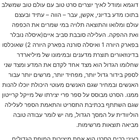
דוגמא ומודל לאיך יוצרים סרט טוב עם עולם טוב שמשלב
בתוכו מדע בדיוני, אקשן, עבר – הווה – עתיד ובעצם
עולם ומלואו והתוצאה תלויה במי שמרים את הכפפה
ואת ההפקה. העלילה סובבת סביב איים(איסלה נובלר
בפארק היורה 1 ואיסלה סורנה בפארק היורה 2) שאוכלסו
בדינוזאורים תוצרת מדענים ובמימונו של מיליארדר
שחלומו הגדול הוא מצד אחד לקדם את המדע ומצד שני
לספק בידור גדול יותר, מפחיד יותר, מרשים יותר עבור
האנשים ובמחיר שגם האנשים מעוטי היכולת יוכלו להנות
ממנו. הסרט מבוסס על ספר פרי יצירתו של מייקל קרייטון
שגם השתתף בכתיבת התסריט והתאמת הספר לעלילה
הוליוודית על המסך הגדול, מה יש לומר עבודה טובה
מביאה תוצאות מרשימות.
בעיני רבים הסרט הוא אחת מיצירות המופת הגדולים