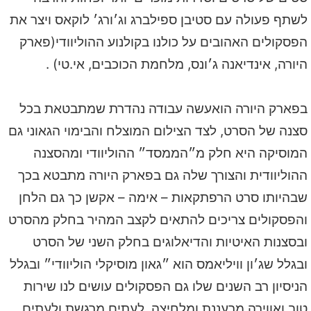
לשתף פעולה עם סטיבן ספילברג וג׳ורג׳ לוקאס ויצר את
הפסקולים האהובים על כולנו בקולנוע ההוליוודי(פארק
היורה, אינדיאנה ג׳ונס, מלחמת הכוכבים, אי.טי) .
בפארק היורה הואעשה עבודה נהדרת שמתבטאת בכל
סצנה של הסרט, לצד הצילום המוצלח והבימוי הגאוני גם
המוסיקה היא חלק מ״הממסד״ ההוליוודי ומהסצנה
ההוליוודית והצורך שלה גם בפארק היורה מתבטא בכך
שבהיותו סרט הרפתקאות – אימה – אקשן כך גם הלחן
והפסקולים צריכים להתאים לקצב המהיר בחלק מהסרט
ובסצנות האיטיות והדיאלוגים בחלק השני של הסרט
ובגלל שג׳ון וויליאמס הוא ״גאון מוסיקלי הוליוודי״ ובגלל
הניסיון רב השנים שלו גם הפסקולים עושים לנו שירות
טוב ואווירה מרעננת ומלחיצה, לעתים מרגשת ולעתים