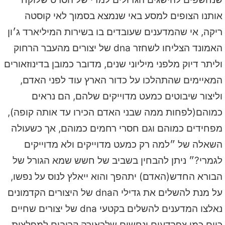
אותנו הצופים למסע באי שנמצא בסמוך לאי קוסטה
ריקה, אי שהמדענים שעובדים בו בשירות המיליארד ג׳ון
האמונד הצליחו לשחזר dna של יצורים מהעבר הרחוק
וליתר דיוק מלפני מיליוני שנים, מדובר כמובן בדינוזאורים
המאיימים שהתהלכו על כדור הארץ עוד לפני האדם,
וליצור שיבוטים כמעט מדוייקים שלהם, הם נראים
כמוהם(לפחות ממה שבני האדם הכירו עד אותה קופה),
מפחידים כמוהם וגם חסרי רחמים כמוהם, אך כשעולה
השאלה של ״למה רק כמעט מדוייקים ולא מדוייקים
לגמרי?״ ניתן להבחין בשביב של חשש שמא הגורל של
הבורא החדש(האדם) יתהפך והוא ייאלץ לנוס על נפשו,
על מנת להשלים את גדילי הdna של היצורים הקדמונים
נאלצו המדענים להשלים בקטעי dna של יצורים שחיים
כיום כמו צפרדעים ונחשים שלכאורה קרובים למפלצות