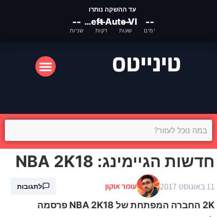
עד ההשקה נותרו
--
Grand Theft Auto VI
--
--
--
ימים
שעות
דקות
שניות
המסך הקטן
המסך הגדול
חדשות הגיימינג: NBA 2K18
11 באוגוסט 2017
עומר אוקון
לתגובות
2K החברה המפתחת של NBA 2K18 פרסמה