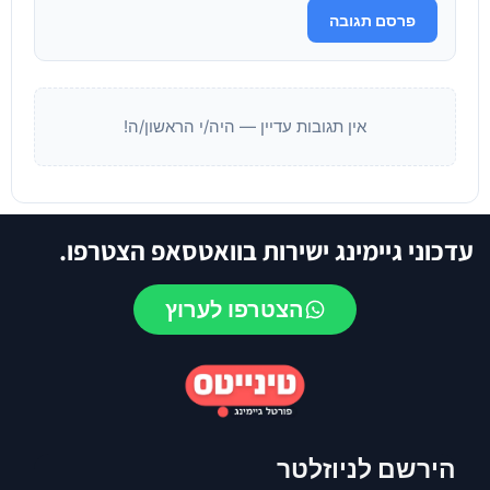
פרסם תגובה
אין תגובות עדיין — היה/י הראשון/ה!
עדכוני גיימינג ישירות בוואטסאפ הצטרפו.
הצטרפו לערוץ
הירשם לניוזלטר