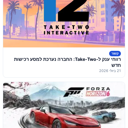
קשור
רווחי ענק ל-Take-Two: החברה נערכת למסע רכישות
חדש
21 ביולי 2026