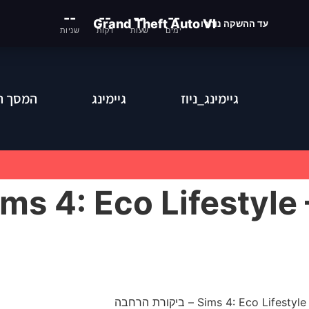
--
--
--
--
Grand Theft Auto VI
עד ההשקה נותרו
ימים
שעות
דקות
שניות
גיימינג_ניוז
גיימינג
המסך ה