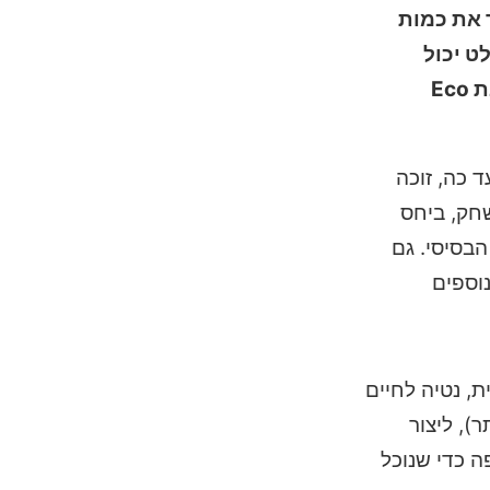
להעריך את כמות
ט יכול
להעריך את התוכן עצמו שכלול בהרחבות שנוצרות ע״י Maxis. גם הפעם זה לא שונה, אז מה חשבנו על הרחבת Eco
מס האחרון שיצא עד כה, זוכה
פת במשחק, ביחס
בסיסי. גם
וספים
ת, נטיה לחיים
), ליצור
חלק מהרחבה למשחקי סימס, שכונת נמל חדשה בשם Evergreen הצטרפה כדי שנוכל