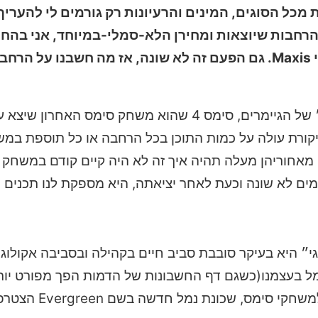
שחקי סימס ובייחוד סימס 4 בהרחבות מכל הסוגים, המינים והרעיונות רק גורמים לי 
חבות שיוצאות ומחירן הלא-סמלי-במיוחד, אני בהחל
את משחקי סימס כולנו מכירים, והם ידועים כ״בתי בובות״ של הגיימרים, סימס 4 שהוא משחק סי
ת שיוצאות ע״י המפתחת maxis. הרבה ביקורת עולה על כמות התוכן בכל הרחבה או כל תוס
אחוריהן מעלה תהיה איך זה לא היה קיים קודם במשחק ה
ים לא שונה וכעת לאחר יציאתה, היא מספקת לנו תכנים נ
י״ היא בעיקר סובבת סביב חיים בקהילה ובסביבה אקולוגי
שמל בעצמנו(כשגם דף החשבונות של הדמות הפך מפורט יותר
פרוייקטים שכונתיים וקיבלתיים וכמובן שכ