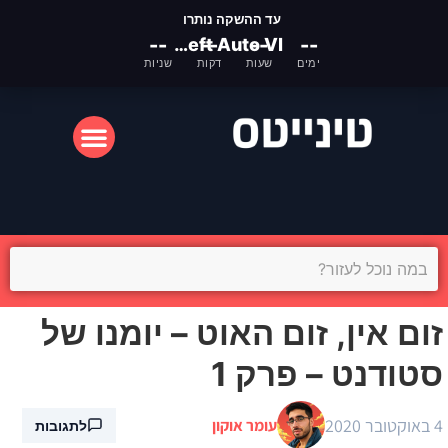
עד ההשקה נותרו
--
Grand Theft Auto VI
--
--
--
ימים
שעות
דקות
שניות
המסך הקטן
המסך הגדול
זום אין, זום האוט – יומנו של
סטודנט – פרק 1
4 באוקטובר 2020
עומר אוקון
לתגובות