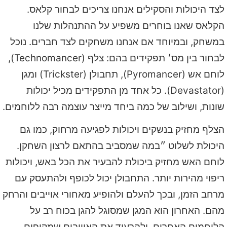
לצד היכולות והסקילים אנחנו צריכים לבחור קלאס.
הקלאס שאנו בוחרים משפיע על ההתנהלות שלנו
במשחק, ובמיוחד אם אנחנו משחקים לצד חברים. נוכל
לבחור בין מס׳ תפקידים בהם: צלף (Technomancer),
לוחם אש (Pyromancer), תחבולן (Trickster) ומגן
(Devastator). כל אחד מן התפקידים מכיל יכולות
שונות, ושילוב של כמה ביחד מייצר עוצמה רבה ללוחמים.
הצלף מחזיק בנשקים ויכולות לפגיעה מרחוק, כמו גם
היכולת לשלוט ״במה שמסביב בהתאם לרצון השחקן.
לוחם האש מחזיק ביכולת להבעיר את הכל באש, ויכולות
ריפוי מהירות יותר. התחבולן יכול לכופף ולהתעסק עם
מרחב הזמן, ובכך להעלם ולהופיע מאחורי אוייבים והרחק
מהם. האחרון הוא המגן שמסוגל להגן בכוח רב על
הלוחמים האחרים, ולהרעיד את האוייבים שמקיפים