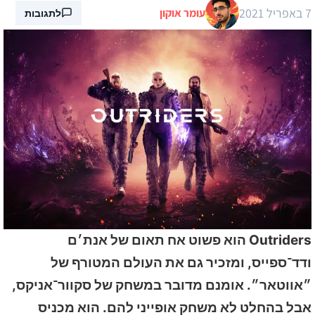
7 באפריל 2021
עומר אוקון
לתגובות
Outriders הוא פשוט אח תאום של אנת׳ם
ודד־ספייס, ומזכיר גם את העולם המטורף של
״אווטאר״. אומנם מדובר במשחק של סקוור־אניקס,
אבל בהחלט לא משחק אופייני להם. הוא מכניס