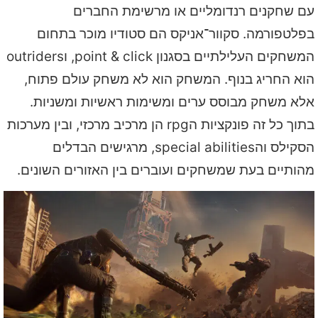
עם שחקנים רנדומליים או מרשימת החברים
בפלטפורמה. סקוור־אניקס הם סטודיו מוכר בתחום
המשחקים העלילתיים בסגנון point & click, וoutriders
הוא החריג בנוף. המשחק הוא לא משחק עולם פתוח,
אלא משחק מבוסס ערים ומשימות ראשיות ומשניות.
בתוך כל זה פונקציות הrpg הן מרכיב מרכזי, ובין מערכות
הסקילס והspecial abilities, מרגישים הבדלים
מהותיים בעת שמשחקים ועוברים בין האזורים השונים.