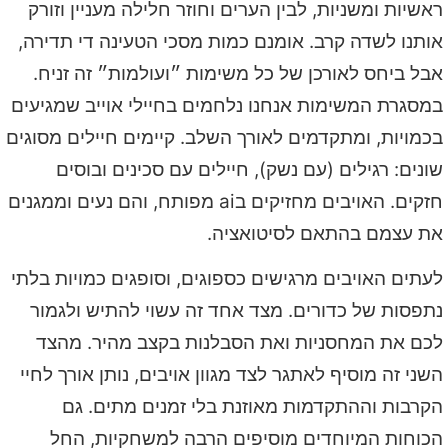
ראשיות ומשניות, לבין הערים וחוזר חלילה מעניין וזורק
אותנו לשדה קרב. אומנם כמות מסכי הטעינה די תדירה,
אבל ביחס לאורכן של כל משימות ״ועולמות״ זה זניח.
במסגרת המשימות אנחנו נלחמים בחיילי אוייב שמגיעים
בכמויות, ומתקדמים לאורך השלב. קיימים חיילים מסוגים
שונים: רגילים (עם נשק), חיילים עם סכינים ובוסים
חזקים. האויבים מחזיקים בai מפותח, והם נעים וממגנים
את עצמם בהתאם לסיטואציה.
לעתים האויבים מרגישים כספוגים, וסופגים כמויות בלתי
נתפסות של כדורים. מצד אחד זה עשוי להתיש ולגמור
לכם את המחסניות ואת הסבלנות בקצב מהיר. מהצד
השני זה מוסיף לאתגר לצד מגוון אויבים, נותן אורך לחיי
הקרבות וההתקדמות מאוזנת בלי זמנים מתים. גם
הכוחות המיוחדים מוסיפים הרבה למשחקיות, החל