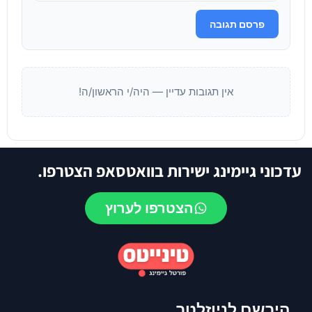
פרסם תגובה
אין תגובות עדיין — היה/י הראשון/ה!
עדכוני גיימינג ישירות בוואטסאפ הצטרפו.
הצטרפו לערוץ
הירשם לניוזלטר