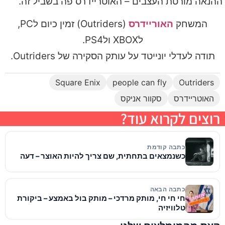
ההנאה מורטת העצבים – האוטריידרס פה בשביל זה.
המשחק
האוריידרס
(Outriders) זמין כיום לPC,
לXBOX ולPS4.
תודה לעדלי יונייטד על עותק הסקירה של Outriders.
Square Enix
people can fly
Outriders
האוטריידרס
סקוור אניקס
רוצים לקרוא עוד?
כתבה קודמת
כשנמצאים בתחתית, שם צריך להיות האוצר – דעה
כתבה הבאה
חי חי חי, מותק מרדכי – מותק בול באמצע – ביקורת
טלוויזיה