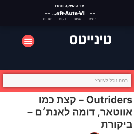
עד ההשקה נותרו
--
Grand Theft Auto VI
--
--
--
ימים
שעות
דקות
שניות
המסך הקטן
המסך הגדול
Outriders – קצת כמו
אווטאר, דומה לאנת׳ם –
ביקורת