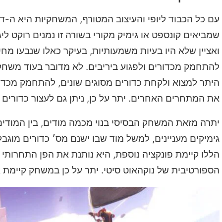
שמביאים קונספט או גימיק מקורי בשורה זו נמנים רוקט לי
ואציין שלא היו בעיות משמעותיות, בעיקר כאלו שנבעו מחי
להתחמק מכדורים ולפגוע ביריבים
. לא מדובר בעוד משחק 
היתר למצוא ולקחת כדורים מסוגים שונים, להתחמק מכדור
את המתחרים האחרים. יתר על כן, ניתן גם לעצור כדורים
יתרה מזאת המשחק הבסיסי בנוי מכמה מודים, בין המודים ניתן למנות א
גימיקים מעניינים, למשל מוד שבו ישנם מס׳ כדורים מוגב
הללו קיימת פונקציה נוספת, היא נותנת את הפן התחרותי
הספורטיבית של נוקהאוט סיטי. יתר על כן במשחק קיימת אפשרות להקים CREW, באמצעותה ניתן ל