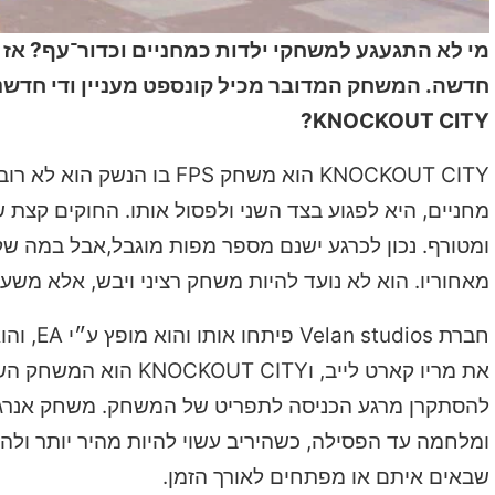
חדשה. המשחק המדובר מכיל קונספט מעניין ודי חדשני
KNOCKOUT CITY?
KNOCKOUT CITY הוא משחק S
מחניים, היא לפגוע בצד השני ולפסול אותו. החוקים קצת 
ומטורף. נכון לכרגע ישנם מספר מפות מוגבל,אבל במה שק
מאחוריו. הוא לא נועד להיות משחק רציני ויבש, אלא משע
חברת os
את מריו קארט לייב, וY
להסתקרן מרגע הכניסה לתפריט של המשחק. משחק אנרגטי ו
ומלחמה עד הפסילה, כשהיריב עשוי להיות מהיר יותר ול
שבאים איתם או מפתחים לאורך הזמן.