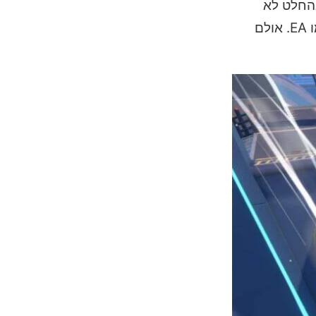
בהחלט לא
פחות ממצוינת ומענגת לעין. לא פשוט להחמיא למשחקים ענק כיום, במיוחד לאור השם שיצא לחברות טריפל איי כמו EA. אולם