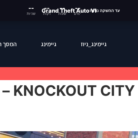
--
--
--
--
Grand Theft Auto VI
עד ההשקה נותרו
ימים
שעות
דקות
שניות
גיימינג_ניוז
גיימינג
המסך ה
חווית ספורט (ידיים) – KNOCKOUT CITY –