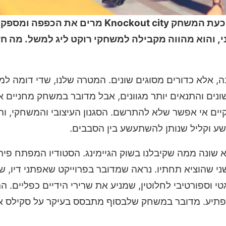
מי לא התגעגע למשחקי ילדות כמחניים וכדור־עף? אז כעת המשחק Knockout city מרי
, והוא מהווה מקבילה למשחקי רוקט ליג למשל. מה חש
FP בו הנשק הוא לא רובה, אלא כדורים מסוגים שונים. המטרה שלנו, שדי ד
שונים והתנאים יותר מגוונים, אבל מדובר במשחק מחניים א
יים אי אפשר שלא להתרשם. הסגנון העיצובי והמשחקי, וה
שע וקליל שנותן להשתעשע בין הסבבים.
Velan studi פיתחו אותו והוא מופץ ע״י EA, והוא שונה ממה שקיבלנו בשוק הגיימינג. הסטודיו 
KNOCKOUT CIT הוא המשחק השני שהוציא תחתיו. נראה שמדובר בפרוייקט שאפתני דיו,
ספורטיבי לחלוטין, שמניע את שרירי הידיים כפליים. הת
הפתיע. מדובר במשחק שלבסוף מתבסס בעיקר על סקילס אי