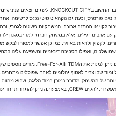
עם כל הכבוד ליופי והעיצוב המטורף, המשחקיות היא ה-דבר החשוב בKNOCKOUT CITY. 
ג; טים פורטרס, וכעת גם נוקהאוט סיטי נכנס לרשימה. אתח
בור לקוי או המתנה ארוכה.
המשחקיות פשוטה לגמרי, ובה
עם אויבים רגילים, אלא במשחק חברתי למדי בסגנון ילדות.
ים, לקפוץ ולדאות באוויר. כמו כן אפשר למסור ולבקש מס
 שמושלכים, ואפילו הסביבה דינאמית ומשפיעה עלינו במה
ת הTDM וFree-For-All
. מודים נוספים שק
ל ומוד שבו צריך לאסוף יהלומים לאחר שפוסלים מתחרים.
 יותר של המשחק. מדובר כמובן במוד הליגה, שהוא מהווה 
התחרות יחד עד 4 שחקנים.