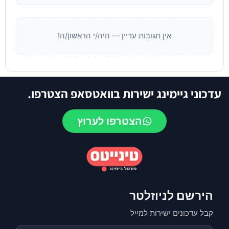
אין תגובות עדיין — היה/י הראשון/ה!
עדכוני גיימינג ישירות בוואטסאפ הצטרפו.
הצטרפו לערוץ
הירשם לניוזלטר
קבל עדכונים ישירות למייל