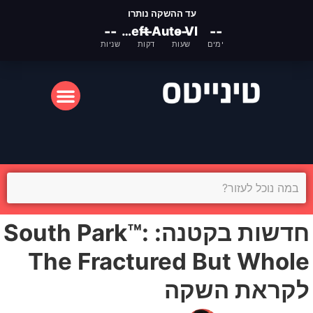
עד ההשקה נותרו
--
Grand Theft Auto VI
--
--
--
ימים
שעות
דקות
שניות
המסך הקטן
המסך הגדול
חדשות בקטנה: South Park™:
The Fractured But Whole
לקראת השקה