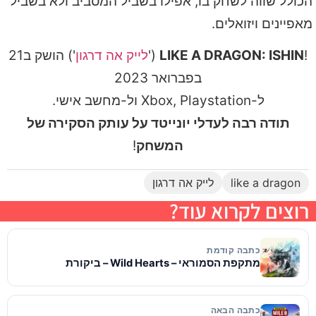
הכולל שווה לשחק בו, אפילו בשביל המסביב ולא בשביל
מאפיינים ויזואלים.
!
LIKE A DRAGON: ISHIN
('
לייק אה דרגון
') הושק ב21
בפברואר 2023
ל-Xbox, Playstation ול-מחשב אישי.
תודה רבה לעדלי יונייטד על עותק הסקירה של
המשחק
!
like a dragon
לייק אה דרגון
רוצים לקרוא עוד?
כתבה קודמת
מתקפת הסמוראי – Wild Hearts – ביקורת
כתבה הבאה