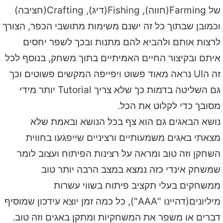
של Farming(חווה), Fishing(דיג), Crafting(חציבה)
וכמובן שבתוך כל זה ישנם משימות מתושבי הכפר, הצורך
לרצות אותם ולהביא להם מתנות ובכך לשפר יחסים
איתם ובקיצור החיים האמיתיים בתוך משחק, בנוסף לכל
זה הUI נראה מאוד פשוט ויפייפה המקשים פשוטים וכך
גם השליטה בדמות כך שלא צריך Tutorial יותר מידי
מסובך כדי לקלוט את הכל.
נושא הבאגים גם הוא צף בכל הנושא ובאמת שלא
מצאתי באגים משמעותיים ורציניים שייפגעו בחווית
השחקן וזה טוב ומראה על רצינות הפיתוח ועצוב לומר
שמשחק אינדי כזה נמצא במצב הרבה יותר טוב
ממשחקים בעלי תקציב פיתוח בשווי עשרות
מיליונים(דהיינו "AAA"), כל כמה זמן יוצא עידכון שמוסיף
דברים או משפר את המשחקיות ומתקן באגים וזה טוב.