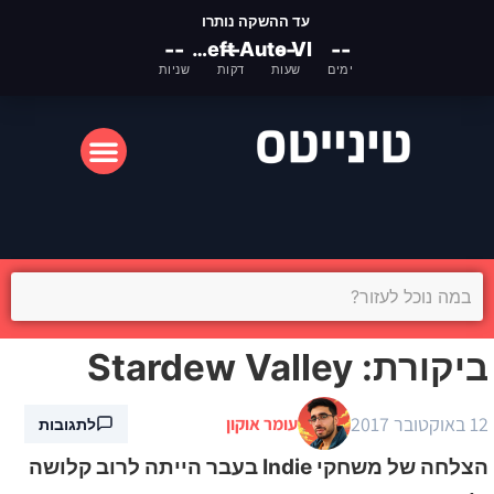
עד ההשקה נותרו
--
Grand Theft Auto VI
--
--
--
ימים
שעות
דקות
שניות
המסך הקטן
המסך הגדול
ביקורת: Stardew Valley
12 באוקטובר 2017
עומר אוקון
לתגובות
הצלחה של משחקי Indie בעבר הייתה לרוב קלושה