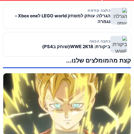
כתבה קודמת
הגרלה: עותק למשחק LEGO world לXbox one –
נגמרה
כתבה הבאה
ביקורת: WWE 2K18(שוחק בPS4)
קצת מהמומלצים שלנו...