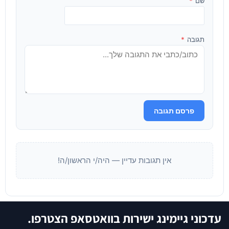
שם
*
תגובה
*
פרסם תגובה
אין תגובות עדיין — היה/י הראשון/ה!
עדכוני גיימינג ישירות בוואטסאפ הצטרפו.