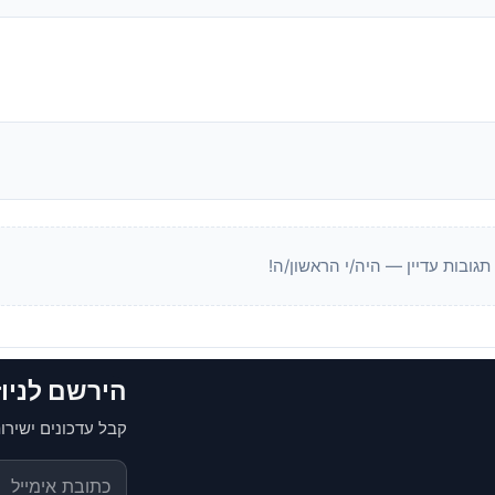
 תגובות עדיין — היה/י הראשון/ה!
הירשם לניו
קבל עדכונים ישירות