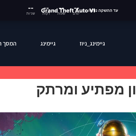
--
--
--
--
Grand Theft Auto VI
עד ההשקה נותרו
ימים
שעות
דקות
שניות
גיימינג_ניוז
גיימינג
המסך ה