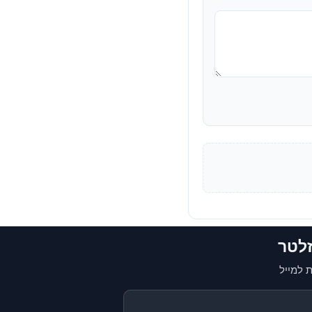
זלטר
 למייל