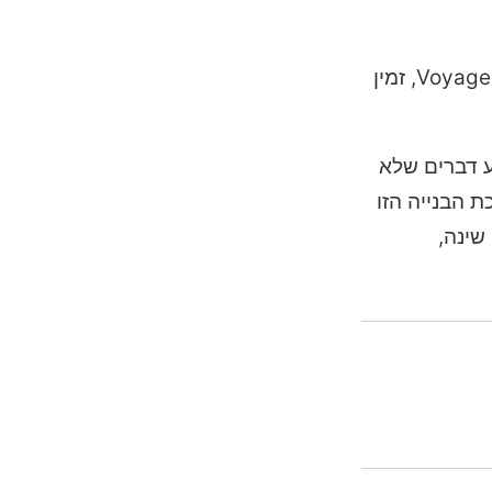
Hello Games החליטה להפתיע פעם נוספת את שחקני No Man's Sky בעידכון ממוקד ואיכותי. עדכון 6.0, בשם Voyagers, זמין
ע דברים שלא
 הבנייה הזו
שינה,