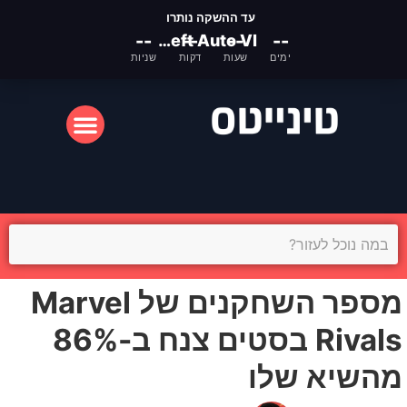
עד ההשקה נותרו
--
Grand Theft Auto VI
--
--
--
ימים
שעות
דקות
שניות
המסך הקטן
המסך הגדול
מספר השחקנים של Marvel
Rivals בסטים צנח ב-86%
מהשיא שלו