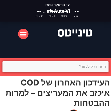
עד ההשקה נותרו
--
Grand Theft Auto VI
--
--
--
ימים
שעות
דקות
שניות
המסך הקטן
המסך הגדול
העידכון האחרון של COD
איכזב את המעריצים – למרות
ההבטחות