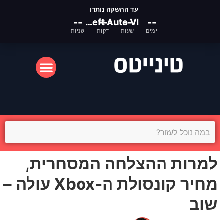
עד ההשקה נותרו
--
Grand Theft Auto VI
--
--
--
ימים
שעות
דקות
שניות
המסך הקטן
המסך הגדול
למרות ההצלחה המסחרית,
מחיר קונסולת ה-Xbox עולה –
שוב