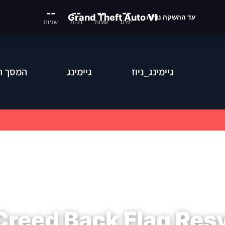
--
--
--
--
Grand Theft Auto VI
עד ההשקה נותרו
ימים
שעות
דקות
שניות
גיימינג_ניוז
גיימינג
המסך ה
Creed Back Flag Re