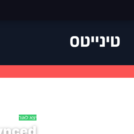
יצא לאור
synced