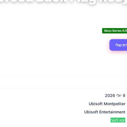
Ubisoft Montpellier · Ubis
Xbox Series X/
ת שלי
9 יולי 2026
Ubisoft Montpellier
Ubisoft Entertainment
יצא לאור