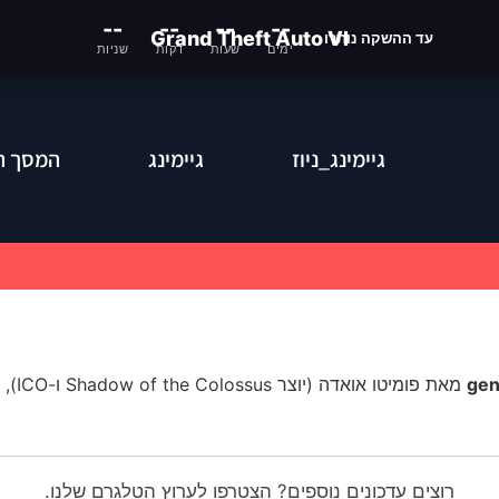
--
--
--
--
Grand Theft Auto VI
עד ההשקה נותרו
ימים
שעות
דקות
שניות
גיימינג_ניוז
גיימינג
המסך ה
מאת פומיטו אואדה
(
יוצר
Shadow of the Colossus ו-ICO),
רוצים עדכונים נוספים? הצטרפו לערוץ הטלגרם שלנו.