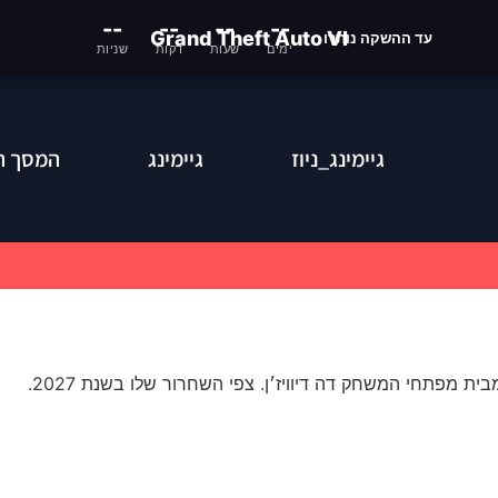
--
--
--
--
Grand Theft Auto VI
עד ההשקה נותרו
ימים
שעות
דקות
שניות
גיימינג_ניוז
גיימינג
המסך ה
בית מפתחי המשחק דה דיוויז׳ן
.
צפי השחרור שלו בשנת
2027.