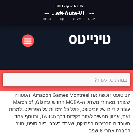
עד ההשקה נותרו
--
Grand Theft Auto VI
--
--
--
ימים
שעות
דקות
שניות
המסך הקטן
המסך הגדול
יוביסופט רוכשת את Amazon Games Montreal. הסטודיו,
שעומד מאחורי משחק ה-MOBA החדש March of ,Giants
עובר לידיים של יוביסופט, כולל כל הזכויות על הפרויקט. למרות
זאת, אמזון תמשיך לעזור בקידום דרך Twitch, ובנוסף אחד
העובדים הבכירים בפרויקט, שעבד בעברו ביוביסופט, חוזר
לחברה אחרי 6 שנים